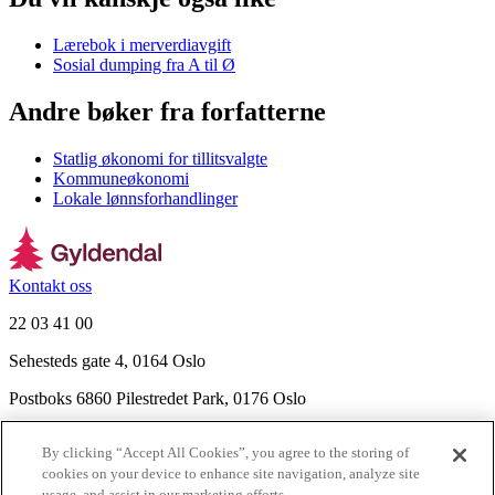
Lærebok i merverdiavgift
Sosial dumping fra A til Ø
Andre bøker fra forfatterne
Statlig økonomi for tillitsvalgte
Kommuneøkonomi
Lokale lønnsforhandlinger
Kontakt oss
22 03 41 00
Sehesteds gate 4, 0164 Oslo
Postboks 6860 Pilestredet Park, 0176 Oslo
Finn frem
By clicking “Accept All Cookies”, you agree to the storing of
Nyhetsbrev
cookies on your device to enhance site navigation, analyze site
Ledige stillinger
usage, and assist in our marketing efforts.