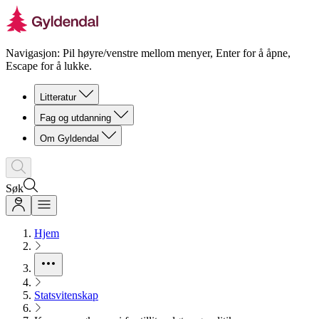
Navigasjon: Pil høyre/venstre mellom menyer, Enter for å åpne,
Escape for å lukke.
Litteratur
Fag og utdanning
Om Gyldendal
Søk
Hjem
Statsvitenskap