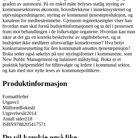
graden av autonomi. På en enkel måte belyses statlig styring av
kommunesektorens økonomi, hovedtrekkene i inntektssystemet og
utjevningsordningene, styring av kommunal tjenesteproduksjon, og
kanalene for medbestemmelse. Gjennom regneeksempler viser han
hvordan man skal forstå budsjettinformasjonen og ta del i prosessen
fram mot behandlingen i de folkevalgte organene. Hvordan kan man
sikre at det gis en korrekt beskrivelse av utgiftsbehovet, og at
budsjettet ikke medfører uforsvarlige konsekvenser? Hva betyr
konkurranseutsetting for den kommunalt ansattes tjenestepensjon?
Boka setter også søkelys på nye styringsformer i kommunene, som
New Public Management og balansert målstyring. Boka er et
praktisk hjelpemiddel for tillitsvalgte og ledere i kommunal sektor,
og kan med stor nytte leses av kommunepolitikere.
Produktinformasjon
Format
Heftet
Utgave
1
Målform
Bokmål
Utgivelsesår
2014
Antall sider
218
ISBN
9788205417571
Du vil kanskje også like