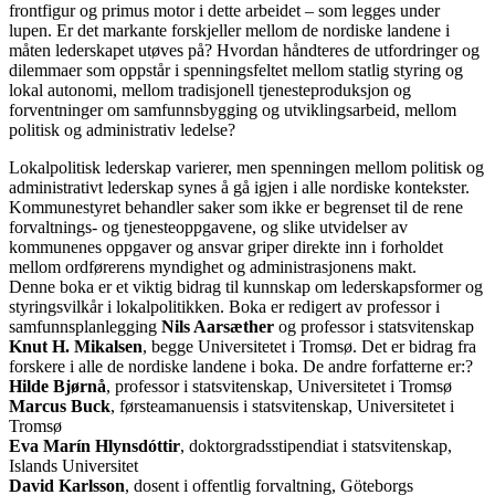
frontfigur og primus motor i dette arbeidet – som legges under
lupen. Er det markante forskjeller mellom de nordiske landene i
måten lederskapet utøves på? Hvordan håndteres de utfordringer og
dilemmaer som oppstår i spenningsfeltet mellom statlig styring og
lokal autonomi, mellom tradisjonell tjenesteproduksjon og
forventninger om samfunnsbygging og utviklingsarbeid, mellom
politisk og administrativ ledelse?
Lokalpolitisk lederskap varierer, men spenningen mellom politisk og
administrativt lederskap synes å gå igjen i alle nordiske kontekster.
Kommunestyret behandler saker som ikke er begrenset til de rene
forvaltnings- og tjenesteoppgavene, og slike utvidelser av
kommunenes oppgaver og ansvar griper direkte inn i forholdet
mellom ordførerens myndighet og administrasjonens makt.
Denne boka er et viktig bidrag til kunnskap om lederskapsformer og
styringsvilkår i lokalpolitikken. Boka er redigert av professor i
samfunnsplanlegging
Nils Aarsæther
og professor i statsvitenskap
Knut H. Mikalsen
, begge Universitetet i Tromsø. Det er bidrag fra
forskere i alle de nordiske landene i boka. De andre forfatterne er:?
Hilde Bjørnå
, professor i statsvitenskap, Universitetet i Tromsø
Marcus Buck
, førsteamanuensis i statsvitenskap, Universitetet i
Tromsø
Eva Marín Hlynsdóttir
, doktorgradsstipendiat i statsvitenskap,
Islands Universitet
David Karlsson
, dosent i offentlig forvaltning, Göteborgs