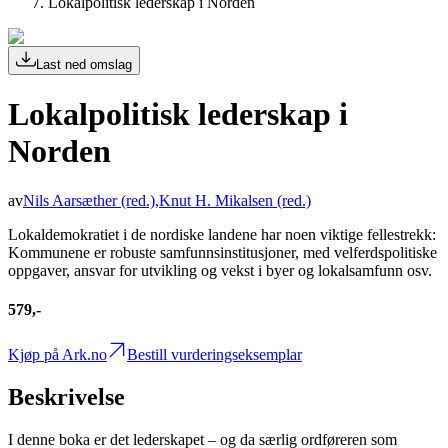
Lokalpolitisk lederskap i Norden
Last ned omslag
Lokalpolitisk lederskap i
Norden
av
Nils Aarsæther
(red.)
,
Knut H. Mikalsen
(red.)
Lokaldemokratiet i de nordiske landene har noen viktige fellestrekk:
Kommunene er robuste samfunnsinstitusjoner, med velferdspolitiske
oppgaver, ansvar for utvikling og vekst i byer og lokalsamfunn osv.
579,-
Kjøp på Ark.no
Bestill vurderingseksemplar
Beskrivelse
I denne boka er det lederskapet – og da særlig ordføreren som