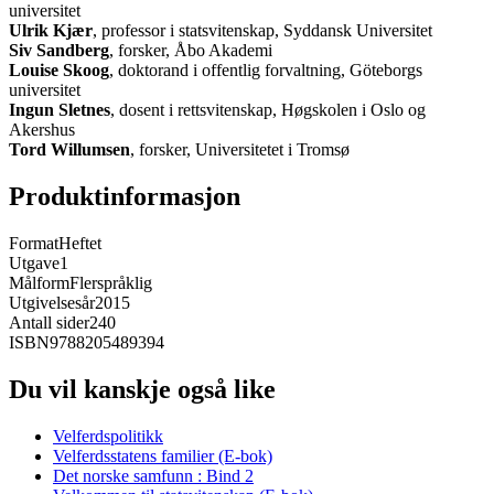
universitet
Ulrik Kjær
, professor i statsvitenskap, Syddansk Universitet
Siv Sandberg
, forsker, Åbo Akademi
Louise Skoog
, doktorand i offentlig forvaltning, Göteborgs
universitet
Ingun Sletnes
, dosent i rettsvitenskap, Høgskolen i Oslo og
Akershus
Tord Willumsen
, forsker, Universitetet i Tromsø
Produktinformasjon
Format
Heftet
Utgave
1
Målform
Flerspråklig
Utgivelsesår
2015
Antall sider
240
ISBN
9788205489394
Du vil kanskje også like
Velferdspolitikk
Velferdsstatens familier (E-bok)
Det norske samfunn : Bind 2