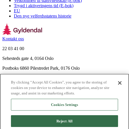
Velkommen til statsvitenskap (E-bok)
Trygd i aktiveringens tid (E-bok)
EU
Den nye velferdsstatens historie
Kontakt oss
22 03 41 00
Sehesteds gate 4, 0164 Oslo
Postboks 6860 Pilestredet Park, 0176 Oslo
Finn frem
By clicking “Accept All Cookies”, you agree to the storing of
Nyhetsbrev
cookies on your device to enhance site navigation, analyze site
Ledige stillinger
usage, and assist in our marketing efforts.
Send inn manus
Cookies Settings
Om Gyldendal
Support
Reject All
Presse
Agency