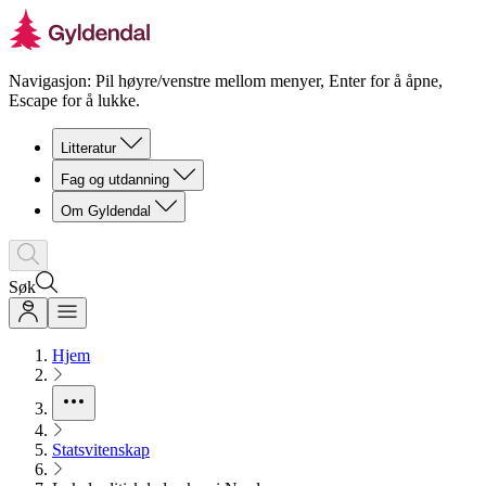
Navigasjon: Pil høyre/venstre mellom menyer, Enter for å åpne,
Escape for å lukke.
Litteratur
Fag og utdanning
Om Gyldendal
Søk
Hjem
Statsvitenskap