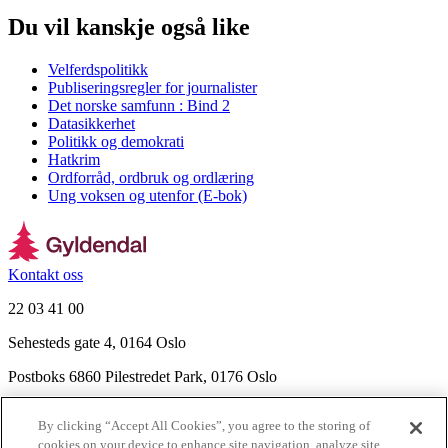
Du vil kanskje også like
Velferdspolitikk
Publiseringsregler for journalister
Det norske samfunn : Bind 2
Datasikkerhet
Politikk og demokrati
Hatkrim
Ordforråd, ordbruk og ordlæring
Ung voksen og utenfor (E-bok)
Kontakt oss
22 03 41 00
Sehesteds gate 4, 0164 Oslo
Postboks 6860 Pilestredet Park, 0176 Oslo
Finn frem
By clicking “Accept All Cookies”, you agree to the storing of
Nyhetsbrev
cookies on your device to enhance site navigation, analyze site