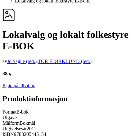
Lokalvalg og lokalt folkestyre E-BOK
Lokalvalg og lokalt folkestyre
E-BOK
av
Jo Saglie
(red.)
,
TOR BJØRKLUND
(red.)
385,-
Kjøp på allvit.no
Produktinformasjon
Format
E-bok
Utgave
1
Målform
Bokmål
Utgivelsesår
2012
ISBN
9788205445154