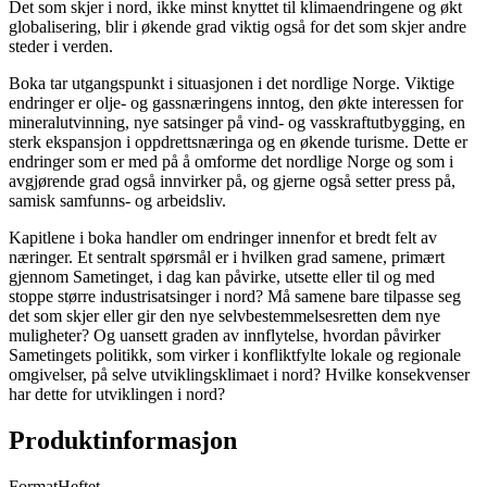
Det som skjer i nord, ikke minst knyttet til klimaendringene og økt
globalisering, blir i økende grad viktig også for det som skjer andre
steder i verden.
Boka tar utgangspunkt i situasjonen i det nordlige Norge. Viktige
endringer er olje- og gassnæringens inntog, den økte interessen for
mineralutvinning, nye satsinger på vind- og vasskraftutbygging, en
sterk ekspansjon i oppdrettsnæringa og en økende turisme. Dette er
endringer som er med på å omforme det nordlige Norge og som i
avgjørende grad også innvirker på, og gjerne også setter press på,
samisk samfunns- og arbeidsliv.
Kapitlene i boka handler om endringer innenfor et bredt felt av
næringer. Et sentralt spørsmål er i hvilken grad samene, primært
gjennom Sametinget, i dag kan påvirke, utsette eller til og med
stoppe større industrisatsinger i nord? Må samene bare tilpasse seg
det som skjer eller gir den nye selvbestemmelsesretten dem nye
muligheter? Og uansett graden av innflytelse, hvordan påvirker
Sametingets politikk, som virker i konfliktfylte lokale og regionale
omgivelser, på selve utviklingsklimaet i nord? Hvilke konsekvenser
har dette for utviklingen i nord?
Produktinformasjon
Format
Heftet