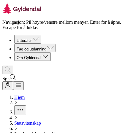
Navigasjon: Pil høyre/venstre mellom menyer, Enter for å åpne,
Escape for å lukke.
Litteratur
Fag og utdanning
Om Gyldendal
Søk
Hjem
Statsvitenskap