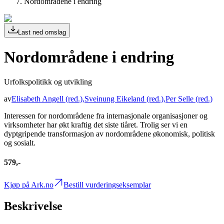
Nordområdene i endring
Last ned omslag
Nordområdene i endring
Urfolkspolitikk og utvikling
av
Elisabeth Angell
(red.)
,
Sveinung Eikeland
(red.)
,
Per Selle
(red.)
Interessen for nordområdene fra internasjonale organisasjoner og
virksomheter har økt kraftig det siste tiåret. Trolig ser vi en
dyptgripende transformasjon av nordområdene økonomisk, politisk
og sosialt.
579,-
Kjøp på Ark.no
Bestill vurderingseksemplar
Beskrivelse