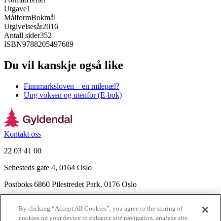
Utgave
1
Målform
Bokmål
Utgivelsesår
2016
Antall sider
352
ISBN
9788205497689
Du vil kanskje også like
Finnmarksloven – en milepæl?
Ung voksen og utenfor (E-bok)
Kontakt oss
22 03 41 00
Sehesteds gate 4, 0164 Oslo
Postboks 6860 Pilestredet Park, 0176 Oslo
Finn frem
By clicking “Accept All Cookies”, you agree to the storing of
Nyhetsbrev
cookies on your device to enhance site navigation, analyze site