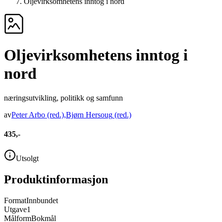
Oljevirksomhetens inntog i nord
Oljevirksomhetens inntog i
nord
næringsutvikling, politikk og samfunn
av
Peter Arbo
(red.)
,
Bjørn Hersoug
(red.)
435,-
Utsolgt
Produktinformasjon
Format
Innbundet
Utgave
1
Målform
Bokmål