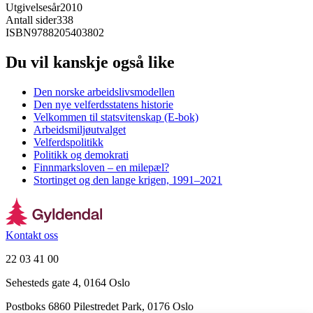
Utgivelsesår
2010
Antall sider
338
ISBN
9788205403802
Du vil kanskje også like
Den norske arbeidslivsmodellen
Den nye velferdsstatens historie
Velkommen til statsvitenskap (E-bok)
Arbeidsmiljøutvalget
Velferdspolitikk
Politikk og demokrati
Finnmarksloven – en milepæl?
Stortinget og den lange krigen, 1991–2021
Kontakt oss
22 03 41 00
Sehesteds gate 4, 0164 Oslo
Postboks 6860 Pilestredet Park, 0176 Oslo