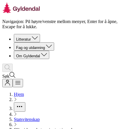
Navigasjon: Pil høyre/venstre mellom menyer, Enter for å åpne,
Escape for å lukke.
Litteratur
Fag og utdanning
Om Gyldendal
Søk
Hjem
Statsvitenskap