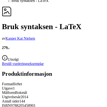
Bruk syntaksen - LaTeX
Bruk syntaksen - LaTeX
av
Kasper Kai Nielsen
279,-
Utsolgt
Bestill vurderingseksemplar
Produktinformasjon
Format
Heftet
Utgave
1
Målform
Bokmål
Utgivelsesår
2014
Antall sider
144
ISBN
9788205458901