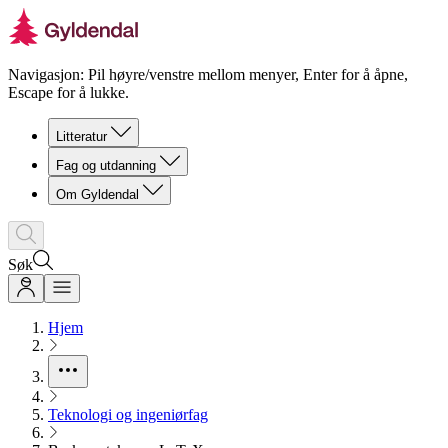
Navigasjon: Pil høyre/venstre mellom menyer, Enter for å åpne,
Escape for å lukke.
Litteratur
Fag og utdanning
Om Gyldendal
Søk
Hjem
Teknologi og ingeniørfag