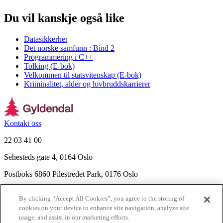
Du vil kanskje også like
Datasikkerhet
Det norske samfunn : Bind 2
Programmering i C++
Tolking (E-bok)
Velkommen til statsvitenskap (E-bok)
Kriminalitet, alder og lovbruddskarrierer
Kontakt oss
22 03 41 00
Sehesteds gate 4, 0164 Oslo
Postboks 6860 Pilestredet Park, 0176 Oslo
Finn frem
By clicking “Accept All Cookies”, you agree to the storing of
Nyhetsbrev
cookies on your device to enhance site navigation, analyze site
Ledige stillinger
usage, and assist in our marketing efforts.