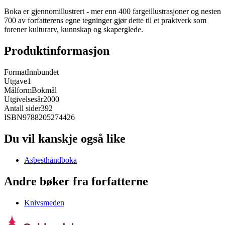
Boka er gjennomillustrert - mer enn 400 fargeillustrasjoner og nesten
700 av forfatterens egne tegninger gjør dette til et praktverk som
forener kulturarv, kunnskap og skaperglede.
Produktinformasjon
Format
Innbundet
Utgave
1
Målform
Bokmål
Utgivelsesår
2000
Antall sider
392
ISBN
9788205274426
Du vil kanskje også like
Asbesthåndboka
Andre bøker fra forfatterne
Knivsmeden