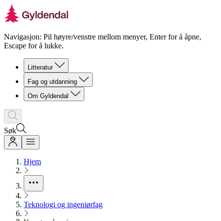
Navigasjon: Pil høyre/venstre mellom menyer, Enter for å åpne,
Escape for å lukke.
Litteratur
Fag og utdanning
Om Gyldendal
Søk
Hjem
Teknologi og ingeniørfag