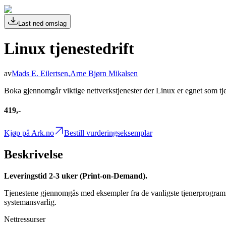
Last ned omslag
Linux tjenestedrift
av
Mads E. Eilertsen
,
Arne Bjørn Mikalsen
Boka gjennomgår viktige nettverkstjenester der Linux er egnet som tjen
419,-
Kjøp på Ark.no
Bestill vurderingseksemplar
Beskrivelse
Leveringstid 2-3 uker (Print-on-Demand).
Tjenestene gjennomgås med eksempler fra de vanligste tjenerprogramme
systemansvarlig.
Nettressurser