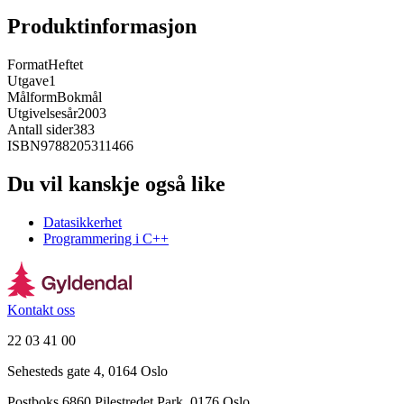
Produktinformasjon
Format
Heftet
Utgave
1
Målform
Bokmål
Utgivelsesår
2003
Antall sider
383
ISBN
9788205311466
Du vil kanskje også like
Datasikkerhet
Programmering i C++
Kontakt oss
22 03 41 00
Sehesteds gate 4, 0164 Oslo
Postboks 6860 Pilestredet Park, 0176 Oslo