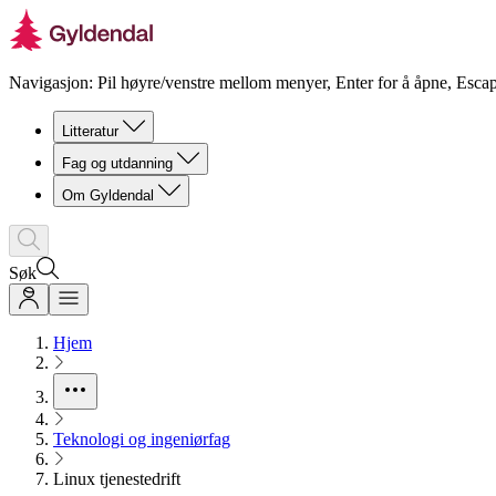
Navigasjon: Pil høyre/venstre mellom menyer, Enter for å åpne, Escap
Litteratur
Fag og utdanning
Om Gyldendal
Søk
Hjem
Teknologi og ingeniørfag
Linux tjenestedrift