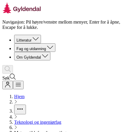
Navigasjon: Pil høyre/venstre mellom menyer, Enter for å åpne,
Escape for å lukke.
Litteratur
Fag og utdanning
Om Gyldendal
Søk
Hjem
Teknologi og ingeniørfag