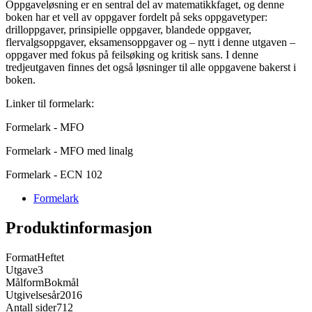
Oppgaveløsning er en sentral del av matematikkfaget, og denne
boken har et vell av oppgaver fordelt på seks oppgavetyper:
drilloppgaver, prinsipielle oppgaver, blandede oppgaver,
flervalgsoppgaver, eksamensoppgaver og – nytt i denne utgaven –
oppgaver med fokus på feilsøking og kritisk sans. I denne
tredjeutgaven finnes det også løsninger til alle oppgavene bakerst i
boken.
Linker til formelark:
Formelark - MFO
Formelark - MFO med linalg
Formelark - ECN 102
Formelark
Produktinformasjon
Format
Heftet
Utgave
3
Målform
Bokmål
Utgivelsesår
2016
Antall sider
712