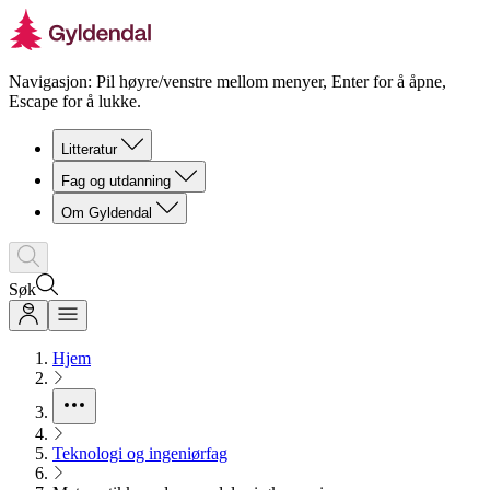
Navigasjon: Pil høyre/venstre mellom menyer, Enter for å åpne,
Escape for å lukke.
Litteratur
Fag og utdanning
Om Gyldendal
Søk
Hjem
Teknologi og ingeniørfag