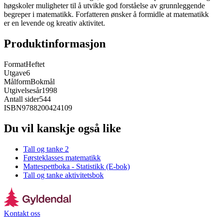
høgskoler muligheter til å utvikle god forståelse av grunnleggende
begreper i matematikk. Forfatteren ønsker å formidle at matematikk
er en levende og kreativ aktivitet.
Produktinformasjon
Format
Heftet
Utgave
6
Målform
Bokmål
Utgivelsesår
1998
Antall sider
544
ISBN
9788200424109
Du vil kanskje også like
Tall og tanke 2
Førsteklasses matematikk
Mattespettboka - Statistikk (E-bok)
Tall og tanke aktivitetsbok
Kontakt oss