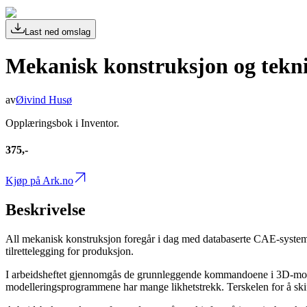
Last ned omslag
Mekanisk konstruksjon og tekni
av
Øivind Husø
Opplæringsbok i Inventor.
375,-
Kjøp på Ark.no
Beskrivelse
All mekanisk konstruksjon foregår i dag med databaserte CAE-systemer
tilrettelegging for produksjon.
I arbeidsheftet gjennomgås de grunnleggende kommandoene i 3D-model
modelleringsprogrammene har mange likhetstrekk. Terskelen for å skifte