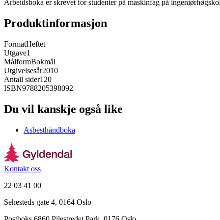
Arbeidsboka er skrevet for studenter på maskinfag på ingeniørhøgs
Produktinformasjon
Format
Heftet
Utgave
1
Målform
Bokmål
Utgivelsesår
2010
Antall sider
120
ISBN
9788205398092
Du vil kanskje også like
Asbesthåndboka
Kontakt oss
22 03 41 00
Sehesteds gate 4, 0164 Oslo
Postboks 6860 Pilestredet Park, 0176 Oslo