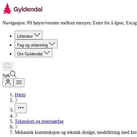
Navigasjon: Pil høyre/venstre mellom menyer, Enter for å åpne, Escap
Litteratur
Fag og utdanning
Om Gyldendal
Søk
Hjem
Teknologi og ingeniørfag
Mekanisk konstruksjon og teknisk design, modellering med Inv