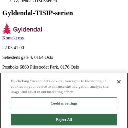
Gyldendal-TISIP-serien
Gyldendal-TISIP-serien
Kontakt oss
22 03 41 00
Sehesteds gate 4, 0164 Oslo
Postboks 6860 Pilestredet Park, 0176 Oslo
Finn frem
By clicking “Accept All Cookies”, you agree to the storing of
Nyhetsbrev
cookies on your device to enhance site navigation, analyze site
Ledige stillinger
usage, and assist in our marketing efforts.
Send inn manus
Cookies Settings
Om Gyldendal
Support
Reject All
Presse
Agency