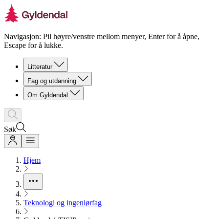
Navigasjon: Pil høyre/venstre mellom menyer, Enter for å åpne,
Escape for å lukke.
Litteratur
Fag og utdanning
Om Gyldendal
Søk
Hjem
Teknologi og ingeniørfag