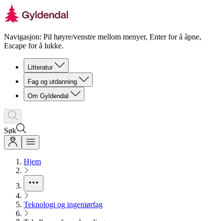
Navigasjon: Pil høyre/venstre mellom menyer, Enter for å åpne,
Escape for å lukke.
Litteratur
Fag og utdanning
Om Gyldendal
Søk
Hjem
Teknologi og ingeniørfag