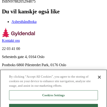
ISBN
9788205294875
Du vil kanskje også like
Asbesthåndboka
Kontakt oss
22 03 41 00
Sehesteds gate 4, 0164 Oslo
Postboks 6860 Pilestredet Park, 0176 Oslo
Finn frem
By clicking “Accept All Cookies”, you agree to the storing of
Nyhetsbrev
cookies on your device to enhance site navigation, analyze site
Ledige stillinger
usage, and assist in our marketing efforts.
Send inn manus
Cookies Settings
Om Gyldendal
Support