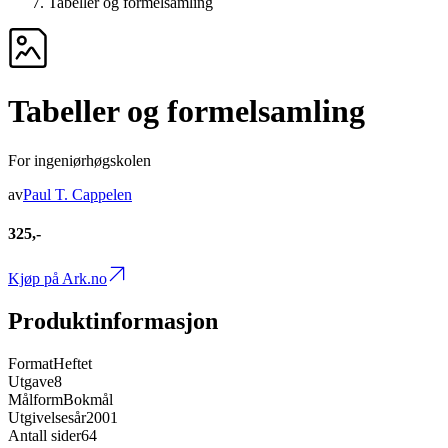
Tabeller og formelsamling
Tabeller og formelsamling
For ingeniørhøgskolen
av
Paul T. Cappelen
325,-
Kjøp på Ark.no
Produktinformasjon
Format
Heftet
Utgave
8
Målform
Bokmål
Utgivelsesår
2001
Antall sider
64