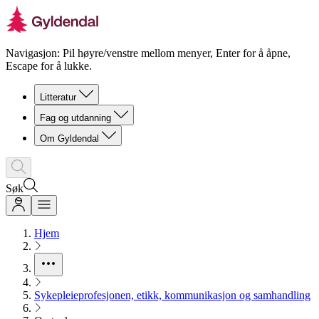
Navigasjon: Pil høyre/venstre mellom menyer, Enter for å åpne,
Escape for å lukke.
Litteratur
Fag og utdanning
Om Gyldendal
Søk
Hjem
Sykepleieprofesjonen, etikk, kommunikasjon og samhandling