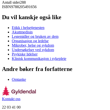
Antall sider
288
ISBN
9788205491656
Du vil kanskje også like
Etikk i helsetjenesten
Akuttmedisin
Legemidler og bruken av dem
Organisasjon og ledelse
Mikrober, helse og sykdom
Undersøkelser ved sykdom
Psykiske lidelser
Klinisk kommunikasjon i sykepleie
Andre bøker fra forfatterne
Omtanke
Kontakt oss
22 03 41 00