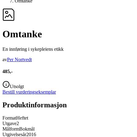
Omtanke
Omtanke
En innføring i sykepleiens etikk
av
Per Nortvedt
485,-
Utsolgt
Bestill vurderingseksemplar
Produktinformasjon
Format
Heftet
Utgave
2
Målform
Bokmål
Utgivelsesår
2016