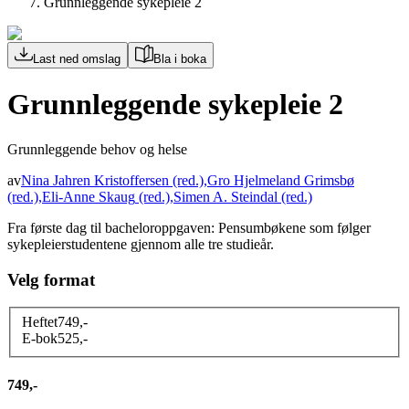
Grunnleggende sykepleie 2
Last ned omslag
Bla i boka
Grunnleggende sykepleie 2
Grunnleggende behov og helse
av
Nina Jahren Kristoffersen
(red.)
,
Gro Hjelmeland Grimsbø
(red.)
,
Eli-Anne Skaug
(red.)
,
Simen A. Steindal
(red.)
Fra første dag til bacheloroppgaven: Pensumbøkene som følger
sykepleierstudentene gjennom alle tre studieår.
Velg format
Heftet
749
,-
E-bok
525
,-
749,-