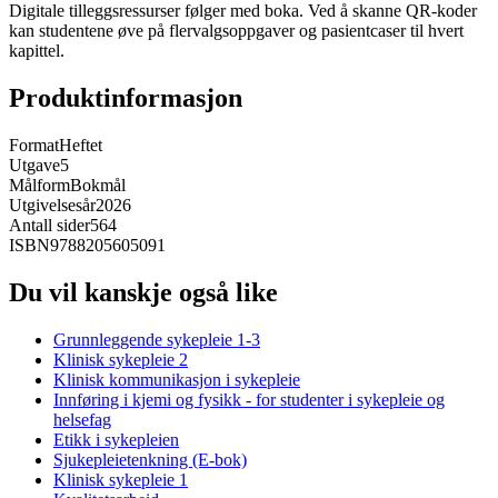
Digitale tilleggsressurser følger med boka. Ved å skanne QR-koder
kan studentene øve på flervalgsoppgaver og pasientcaser til hvert
kapittel.
Produktinformasjon
Format
Heftet
Utgave
5
Målform
Bokmål
Utgivelsesår
2026
Antall sider
564
ISBN
9788205605091
Du vil kanskje også like
Grunnleggende sykepleie 1-3
Klinisk sykepleie 2
Klinisk kommunikasjon i sykepleie
Innføring i kjemi og fysikk - for studenter i sykepleie og
helsefag
Etikk i sykepleien
Sjukepleietenkning (E-bok)
Klinisk sykepleie 1