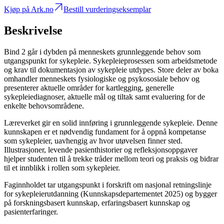
Kjøp på Ark.no
Bestill vurderingseksemplar
Beskrivelse
Bind 2 går i dybden på menneskets grunnleggende behov som
utgangspunkt for sykepleie. Sykepleieprosessen som arbeidsmetode
og krav til dokumentasjon av sykepleie utdypes. Store deler av boka
omhandler menneskets fysiologiske og psykososiale behov og
presenterer aktuelle områder for kartlegging, generelle
sykepleiediagnoser, aktuelle mål og tiltak samt evaluering for de
enkelte behovsområdene.
Læreverket gir en solid innføring i grunnleggende sykepleie. Denne
kunnskapen er et nødvendig fundament for å oppnå kompetanse
som sykepleier, uavhengig av hvor utøvelsen finner sted.
Illustrasjoner, levende pasienthistorier og refleksjonsoppgaver
hjelper studenten til å trekke tråder mellom teori og praksis og bidrar
til et innblikk i rollen som sykepleier.
Faginnholdet tar utgangspunkt i forskrift om nasjonal retningslinje
for sykepleierutdanning (Kunnskapsdepartementet 2025) og bygger
på forskningsbasert kunnskap, erfaringsbasert kunnskap og
pasienterfaringer.