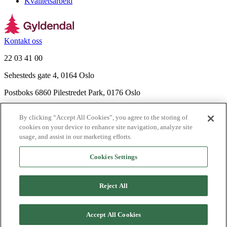
Kvalitetsarbeid
Kontakt oss
22 03 41 00
Sehesteds gate 4, 0164 Oslo
Postboks 6860 Pilestredet Park, 0176 Oslo
Finn frem
By clicking “Accept All Cookies”, you agree to the storing of
Nyhetsbrev
cookies on your device to enhance site navigation, analyze site
Ledige stillinger
usage, and assist in our marketing efforts.
Send inn manus
Cookies Settings
Om Gyldendal
Support
Reject All
Presse
Agency
©
2026
Gyldendal
Accept All Cookies
Personvernerklæringer
Informasjonskapsler