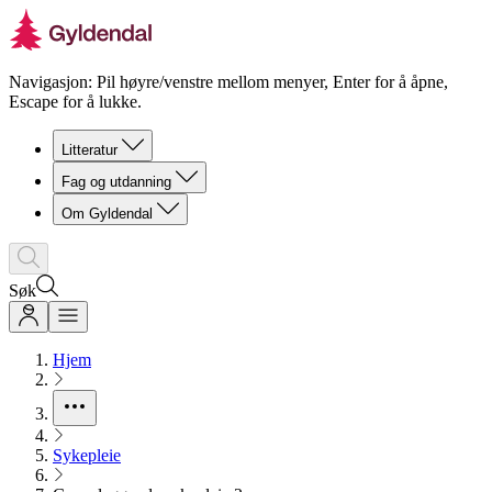
Navigasjon: Pil høyre/venstre mellom menyer, Enter for å åpne,
Escape for å lukke.
Litteratur
Fag og utdanning
Om Gyldendal
Søk
Hjem
Sykepleie