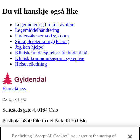
Du vil kanskje også like
Legemidler og bruken av dem
Legemiddelhåndtering
Undersøkelser ved sykdom
Sjukepleietenkning (E-bok)
Jeg kan hjelpe!
Kliniske undersøkelser fra hode til tå
Klinisk kommunikasjon i sykepleie
Helseveiledning
Kontakt oss
22 03 41 00
Sehesteds gate 4, 0164 Oslo
Postboks 6860 Pilestredet Park, 0176 Oslo
Finn frem
By clicking “Accept All Cookies”, you agree to the storing of