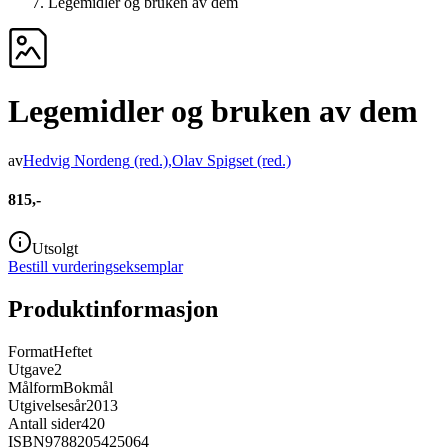
Legemidler og bruken av dem
Legemidler og bruken av dem
av
Hedvig Nordeng
(red.)
,
Olav Spigset
(red.)
815,-
Utsolgt
Bestill vurderingseksemplar
Produktinformasjon
Format
Heftet
Utgave
2
Målform
Bokmål
Utgivelsesår
2013
Antall sider
420
ISBN
9788205425064