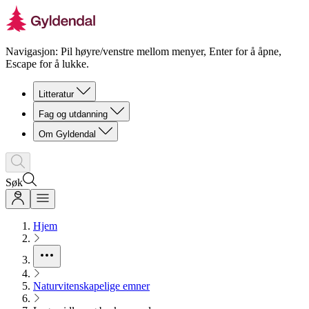
Navigasjon: Pil høyre/venstre mellom menyer, Enter for å åpne,
Escape for å lukke.
Litteratur
Fag og utdanning
Om Gyldendal
Søk
Hjem
Naturvitenskapelige emner