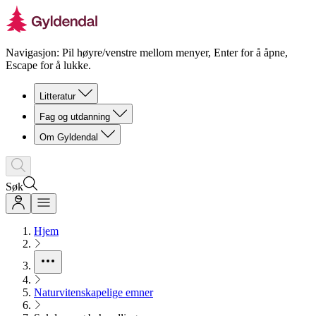
Navigasjon: Pil høyre/venstre mellom menyer, Enter for å åpne,
Escape for å lukke.
Litteratur
Fag og utdanning
Om Gyldendal
Søk
Hjem
Naturvitenskapelige emner