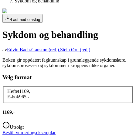
Sykdom og behandling
Last ned omslag
Sykdom og behandling
av
Edvin Bach-Gansmo
(red.)
,
Stein Ørn
(red.)
Boken gir oppdatert fagkunnskap i grunnleggende sykdomslære,
sykdomsprosesser og sykdommer i kroppens ulike organer.
Velg format
Heftet
1169
,-
E-bok
965
,-
1169,-
Utsolgt
Bestill vurderingseksemplar