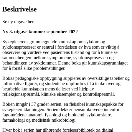
Beskrivelse
Se ny utgave her
Ny 3. utgave kommer september 2022
Sykepleierens grunnleggende kunnskap om sykdom og
sykdomsprosesser er sentral i forståelsen av hva som er viktig å
observere og vurdere ved pasientens tilstand og for å kunne se
sammenhengen mellom symptomene, sykdomsprosessen og
behandlingen av sykdommer. Denne boka gir kunnskapsgrunnlaget
for å forstå slike problemstillinger.
Bokas pedagogiske oppbygning suppleres av oversiktlige tabeller og
informative figurer, og studentene oppfordres til å tenke over og
bearbeide kunnskapen mens de leser ved hjelp av
refleksjonsspørsmål, kliniske eksempler og kontrollspørsmål.
Boken inngår i 37 grader-serien, en fleksibel kunnskapspakke for
sykepleierutdanningen. Serien dekker pensumkravene innenfor
fagområdene anatomi, fysiologi og biokjemi, sykdomslære,
farmakologi og medisinsk mikrobiologi.
Hver bok i serien har tilhørende foreleserbibliotek og digital