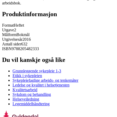
arbeidsbok.
Produktinformasjon
Format
Heftet
Utgave
2
Målform
Bokmål
Utgivelsesår
2016
Antall sider
632
ISBN
9788205482333
Du vil kanskje også like
Grunnleggende sykepleie 1-3
Etikk i sykepleien
Sykepleiefaglige arbeids- og tenkemåter
Ledelse og kvalitet i helsetjenesten
Kvalitetsarbeid
Sykdom og behandling
Helseveiledning
Legemiddelhåndtering