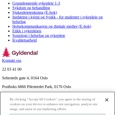
Grunnleggende sykepleie 1-3
Sykdom og behandling
Sjukepleietenkning (E-bok)
Innføring i kjemi og fysikk - for studenter i sykepleie og
helsefag
Helsekommunikasjon og digitale medier (E-bok)
Etikk i sykepleien
Sosiologi i helsefag og sykepleie
Kvalitetsarbeid
Kontakt oss
22 03 41 00
Sehesteds gate 4, 0164 Oslo
Postboks 6860 Pilestredet Park, 0176 Oslo
Finn frem
By clicking “Accept All Cookies”, you agree to the storing of
Nyhetsbrev
cookies on your device to enhance site navigation, analyze site
Ledige stillinger
usage, and assist in our marketing efforts.
Send inn manus