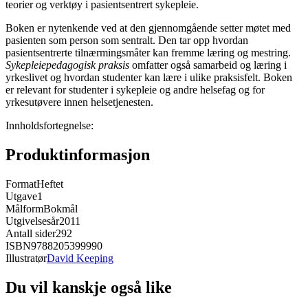
teorier og verktøy i pasientsentrert sykepleie.
Boken er nytenkende ved at den gjennomgående setter møtet med
pasienten som person som sentralt. Den tar opp hvordan
pasientsentrerte tilnærmingsmåter kan fremme læring og mestring.
Sykepleiepedagogisk praksis
omfatter også samarbeid og læring i
yrkeslivet og hvordan studenter kan lære i ulike praksisfelt. Boken
er relevant for studenter i sykepleie og andre helsefag og for
yrkesutøvere innen helsetjenesten.
Innholdsfortegnelse:
Produktinformasjon
Format
Heftet
Utgave
1
Målform
Bokmål
Utgivelsesår
2011
Antall sider
292
ISBN
9788205399990
Illustratør
David Keeping
Du vil kanskje også like