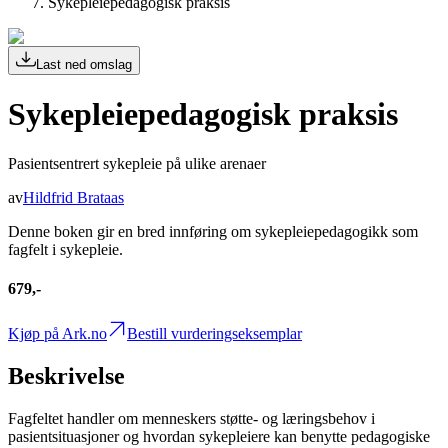
Sykepleiepedagogisk praksis
Last ned omslag
Sykepleiepedagogisk praksis
Pasientsentrert sykepleie på ulike arenaer
av
Hildfrid Brataas
Denne boken gir en bred innføring om sykepleiepedagogikk som
fagfelt i sykepleie.
679,-
Kjøp på Ark.no
Bestill vurderingseksemplar
Beskrivelse
Fagfeltet handler om menneskers støtte- og læringsbehov i
pasientsituasjoner og hvordan sykepleiere kan benytte pedagogiske