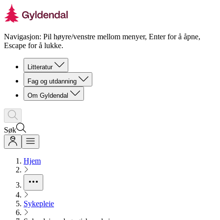
Navigasjon: Pil høyre/venstre mellom menyer, Enter for å åpne,
Escape for å lukke.
Litteratur
Fag og utdanning
Om Gyldendal
Søk
Hjem
Sykepleie