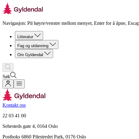
Navigasjon: Pil høyre/venstre mellom menyer, Enter for å åpne, Escap
Litteratur
Fag og utdanning
Om Gyldendal
Søk
Kontakt oss
22 03 41 00
Sehesteds gate 4, 0164 Oslo
Postboks 6860 Pilestredet Park, 0176 Oslo