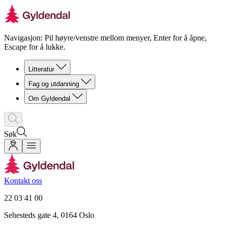
Navigasjon: Pil høyre/venstre mellom menyer, Enter for å åpne,
Escape for å lukke.
Litteratur
Fag og utdanning
Om Gyldendal
Søk
Kontakt oss
22 03 41 00
Sehesteds gate 4, 0164 Oslo