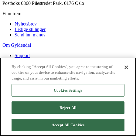
Postboks 6860 Pilestredet Park, 0176 Oslo
Finn frem
Nyhetsbrev
Ledige stillinger
Send inn manus
Om Gyldendal
Support
Presse
Agency
By clicking “Accept All Cookies”, you agree to the storing of
cookies on your device to enhance site navigation, analyze site
©
2026
Gyldendal
usage, and assist in our marketing efforts.
Personvernerklæringer
Informasjonskapsler
Cookies Settings
Reject All
Accept All Cookies