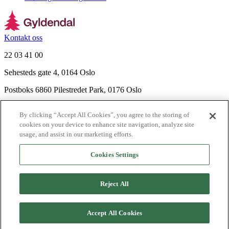
Kontakt oss
22 03 41 00
Sehesteds gate 4, 0164 Oslo
Postboks 6860 Pilestredet Park, 0176 Oslo
Finn frem
By clicking “Accept All Cookies”, you agree to the storing of
Nyhetsbrev
cookies on your device to enhance site navigation, analyze site
Ledige stillinger
usage, and assist in our marketing efforts.
Send inn manus
Cookies Settings
Om Gyldendal
Support
Reject All
Presse
Agency
©
2026
Gyldendal
Accept All Cookies
Personvernerklæringer
Informasjonskapsler