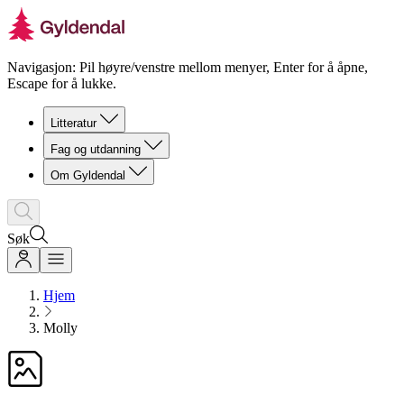
Navigasjon: Pil høyre/venstre mellom menyer, Enter for å åpne,
Escape for å lukke.
Litteratur
Fag og utdanning
Om Gyldendal
Søk
Hjem
Molly