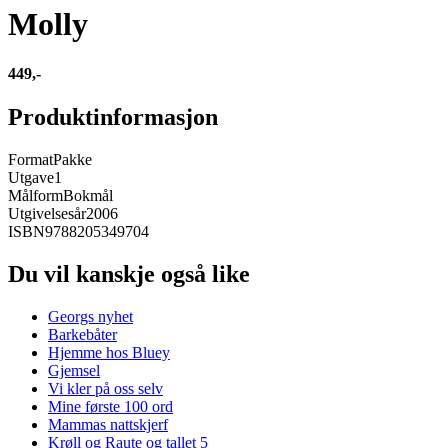
Molly
449,-
Produktinformasjon
Format
Pakke
Utgave
1
Målform
Bokmål
Utgivelsesår
2006
ISBN
9788205349704
Du vil kanskje også like
Georgs nyhet
Barkebåter
Hjemme hos Bluey
Gjemsel
Vi kler på oss selv
Mine første 100 ord
Mammas nattskjerf
Krøll og Raute og tallet 5