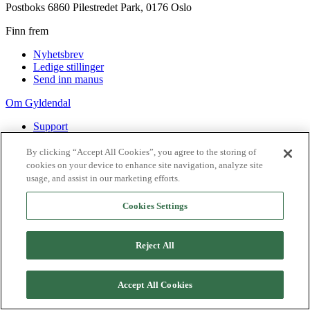
Postboks 6860 Pilestredet Park, 0176 Oslo
Finn frem
Nyhetsbrev
Ledige stillinger
Send inn manus
Om Gyldendal
Support
Presse
Agency
By clicking “Accept All Cookies”, you agree to the storing of
cookies on your device to enhance site navigation, analyze site
©
2026
Gyldendal
usage, and assist in our marketing efforts.
Personvernerklæringer
Informasjonskapsler
Cookies Settings
Reject All
Accept All Cookies