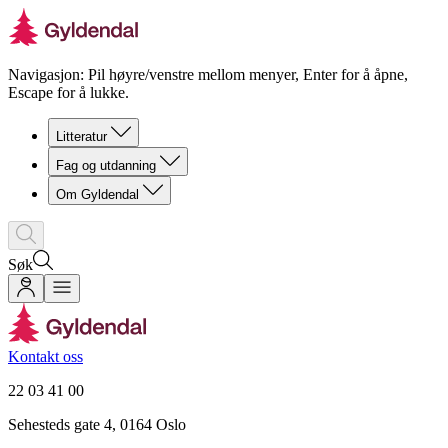
Navigasjon: Pil høyre/venstre mellom menyer, Enter for å åpne,
Escape for å lukke.
Litteratur
Fag og utdanning
Om Gyldendal
Søk
Kontakt oss
22 03 41 00
Sehesteds gate 4, 0164 Oslo