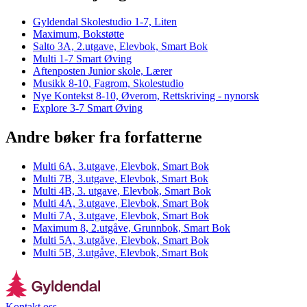
Gyldendal Skolestudio 1-7, Liten
Maximum, Bokstøtte
Salto 3A, 2.utgave, Elevbok, Smart Bok
Multi 1-7 Smart Øving
Aftenposten Junior skole, Lærer
Musikk 8-10, Fagrom, Skolestudio
Nye Kontekst 8-10, Øverom, Rettskriving - nynorsk
Explore 3-7 Smart Øving
Andre bøker fra forfatterne
Multi 6A, 3.utgave, Elevbok, Smart Bok
Multi 7B, 3.utgave, Elevbok, Smart Bok
Multi 4B, 3. utgave, Elevbok, Smart Bok
Multi 4A, 3.utgave, Elevbok, Smart Bok
Multi 7A, 3.utgave, Elevbok, Smart Bok
Maximum 8, 2.utgåve, Grunnbok, Smart Bok
Multi 5A, 3.utgåve, Elevbok, Smart Bok
Multi 5B, 3.utgåve, Elevbok, Smart Bok
Kontakt oss