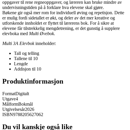
oppgaver til rene regneoppgaver, og læreren kan bruke mindre av
undervisningstiden på å forklare hva elevene skal gjøre.
Bøkene gir også mer rom for individuell øving og repetisjon. Dette
er mulig fordi sidetallet er økt, og deler av det mer kreative og
utforskende innholdet er flyttet til lærerens bok. For å sikre at
elevene får tilstrekkelig mengdetrening, er det gunstig å supplere
elevboka med
Multi Øvebok.
Multi 3A Elevbok
inneholder:
Tall og telling
Tallene til 10
Lengde
Addisjon til 10
Produktinformasjon
Format
Digitalt
Utgave
4
Målform
Bokmål
Utgivelsesår
2026
ISBN
9788205627062
Du vil kanskje også like