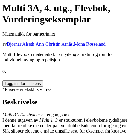
Multi 3A, 4. utg., Elevbok,
Vurderingseksemplar
Matematikk for barnetrinnet
av
Bjørnar Alseth
,
Ann-Christin Arnås
,
Mona Røsseland
Multi Elevbok i matematikk har tydelig struktur og rom for
individuell øving og repetisjon.
0,-
Logg inn for fri lisens
*Prisene er eksklusiv mva.
Beskrivelse
Multi 3A Elevbok
er en engangsbok.
I denne utgaven av
Multi 1–3
er strukturen i elevbøkene tydeligere,
med færre ulike elementer på hver dobbeltside enn i forrige utgave.
Slik slipper elevene å måtte omstille seg, for eksempel fra kreative