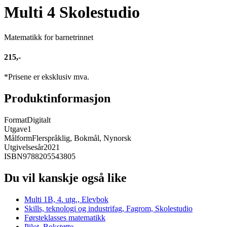
Multi 4 Skolestudio
Matematikk for barnetrinnet
215,-
*Prisene er eksklusiv mva.
Produktinformasjon
Format
Digitalt
Utgave
1
Målform
Flerspråklig, Bokmål, Nynorsk
Utgivelsesår
2021
ISBN
9788205543805
Du vil kanskje også like
Multi 1B, 4. utg., Elevbok
Skills, teknologi og industrifag, Fagrom, Skolestudio
Førsteklasses matematikk
Pilot, Bokstøtte