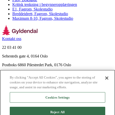
Kritisk tenkning i begynneropplæringen
E1, Fagrom, Skolestudio
Breddeidrett, Fagrom, Skolestudio
Maximum 8-10, Fagrom, Skolestudio
Kontakt oss
22 03 41 00
Sehesteds gate 4, 0164 Oslo
Postboks 6860 Pilestredet Park, 0176 Oslo
Finn frem
By clicking “Accept All Cookies”, you agree to the storing of
Nyhetsbrev
cookies on your device to enhance site navigation, analyze site
Ledige stillinger
usage, and assist in our marketing efforts.
Send inn manus
Cookies Settings
Om Gyldendal
Support
Reject All
Presse