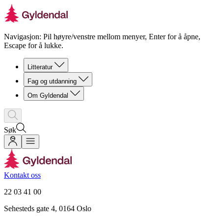
Navigasjon: Pil høyre/venstre mellom menyer, Enter for å åpne,
Escape for å lukke.
Litteratur
Fag og utdanning
Om Gyldendal
Søk
Kontakt oss
22 03 41 00
Sehesteds gate 4, 0164 Oslo