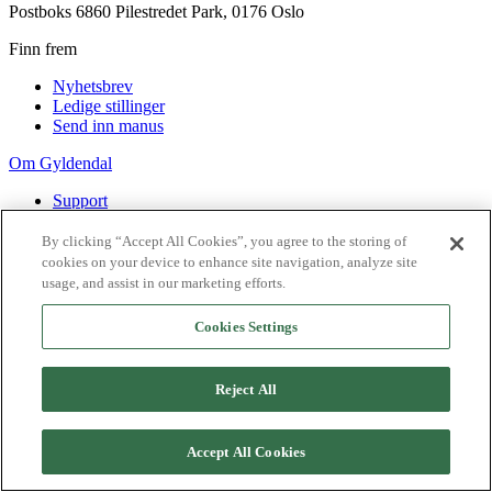
Postboks 6860 Pilestredet Park, 0176 Oslo
Finn frem
Nyhetsbrev
Ledige stillinger
Send inn manus
Om Gyldendal
Support
Presse
Agency
By clicking “Accept All Cookies”, you agree to the storing of
cookies on your device to enhance site navigation, analyze site
©
2026
Gyldendal
usage, and assist in our marketing efforts.
Personvernerklæringer
Informasjonskapsler
Cookies Settings
Reject All
Accept All Cookies