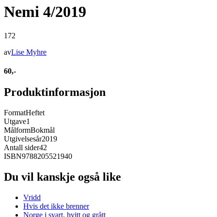
Nemi 4/2019
172
av
Lise Myhre
60,-
Produktinformasjon
Format
Heftet
Utgave
1
Målform
Bokmål
Utgivelsesår
2019
Antall sider
42
ISBN
9788205521940
Du vil kanskje også like
Vridd
Hvis det ikke brenner
Norge i svart, hvitt og grått