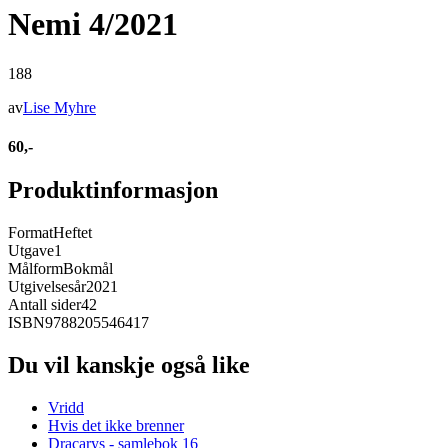
Nemi 4/2021
188
av
Lise Myhre
60,-
Produktinformasjon
Format
Heftet
Utgave
1
Målform
Bokmål
Utgivelsesår
2021
Antall sider
42
ISBN
9788205546417
Du vil kanskje også like
Vridd
Hvis det ikke brenner
Dracarys - samlebok 16