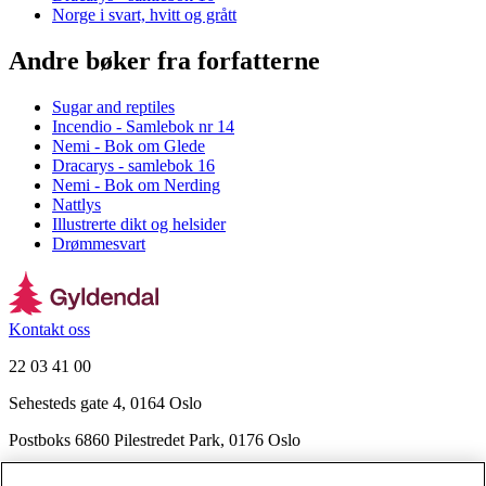
Norge i svart, hvitt og grått
Andre bøker fra forfatterne
Sugar and reptiles
Incendio - Samlebok nr 14
Nemi - Bok om Glede
Dracarys - samlebok 16
Nemi - Bok om Nerding
Nattlys
Illustrerte dikt og helsider
Drømmesvart
Kontakt oss
22 03 41 00
Sehesteds gate 4, 0164 Oslo
Postboks 6860 Pilestredet Park, 0176 Oslo
Finn frem