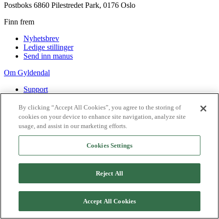
Postboks 6860 Pilestredet Park, 0176 Oslo
Finn frem
Nyhetsbrev
Ledige stillinger
Send inn manus
Om Gyldendal
Support
Presse
Agency
By clicking “Accept All Cookies”, you agree to the storing of
cookies on your device to enhance site navigation, analyze site
©
2026
Gyldendal
usage, and assist in our marketing efforts.
Personvernerklæringer
Informasjonskapsler
Cookies Settings
Reject All
Accept All Cookies