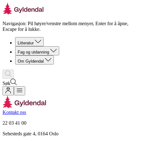
Navigasjon: Pil høyre/venstre mellom menyer, Enter for å åpne,
Escape for å lukke.
Litteratur
Fag og utdanning
Om Gyldendal
Søk
Kontakt oss
22 03 41 00
Sehesteds gate 4, 0164 Oslo