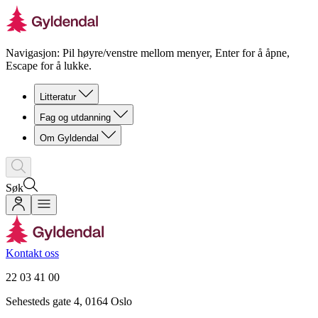
Navigasjon: Pil høyre/venstre mellom menyer, Enter for å åpne,
Escape for å lukke.
Litteratur
Fag og utdanning
Om Gyldendal
Søk
Kontakt oss
22 03 41 00
Sehesteds gate 4, 0164 Oslo