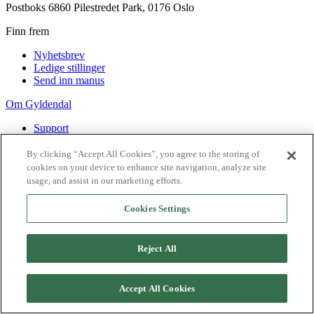
Postboks 6860 Pilestredet Park, 0176 Oslo
Finn frem
Nyhetsbrev
Ledige stillinger
Send inn manus
Om Gyldendal
Support
Presse
Agency
By clicking “Accept All Cookies”, you agree to the storing of
cookies on your device to enhance site navigation, analyze site
©
2026
Gyldendal
usage, and assist in our marketing efforts.
Personvernerklæringer
Informasjonskapsler
Cookies Settings
Reject All
Accept All Cookies