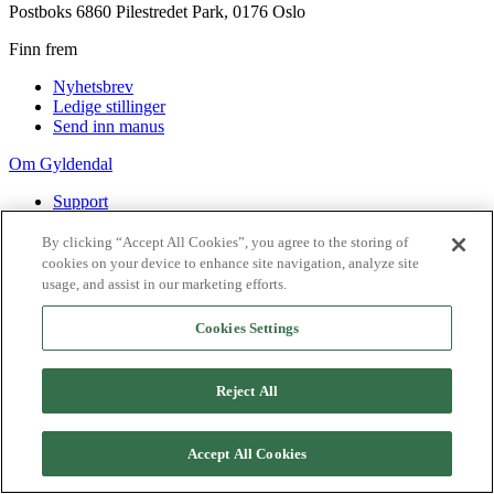
Postboks 6860 Pilestredet Park, 0176 Oslo
Finn frem
Nyhetsbrev
Ledige stillinger
Send inn manus
Om Gyldendal
Support
Presse
Agency
By clicking “Accept All Cookies”, you agree to the storing of
cookies on your device to enhance site navigation, analyze site
©
2026
Gyldendal
usage, and assist in our marketing efforts.
Personvernerklæringer
Informasjonskapsler
Cookies Settings
Reject All
Accept All Cookies