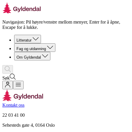
Navigasjon: Pil høyre/venstre mellom menyer, Enter for å åpne,
Escape for å lukke.
Litteratur
Fag og utdanning
Om Gyldendal
Søk
Kontakt oss
22 03 41 00
Sehesteds gate 4, 0164 Oslo