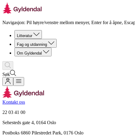
Navigasjon: Pil høyre/venstre mellom menyer, Enter for å åpne, Escap
Litteratur
Fag og utdanning
Om Gyldendal
Søk
Kontakt oss
22 03 41 00
Sehesteds gate 4, 0164 Oslo
Postboks 6860 Pilestredet Park, 0176 Oslo