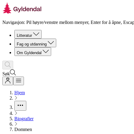
Navigasjon: Pil høyre/venstre mellom menyer, Enter for å åpne, Escap
Litteratur
Fag og utdanning
Om Gyldendal
Søk
Hjem
Biografier
Dommen