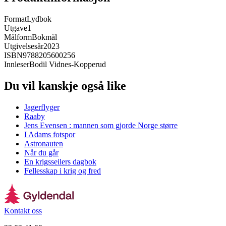
Format
Lydbok
Utgave
1
Målform
Bokmål
Utgivelsesår
2023
ISBN
9788205600256
Innleser
Bodil Vidnes-Kopperud
Du vil kanskje også like
Jagerflyger
Raaby
Jens Evensen : mannen som gjorde Norge større
I Adams fotspor
Astronauten
Når du går
En krigsseilers dagbok
Fellesskap i krig og fred
Kontakt oss