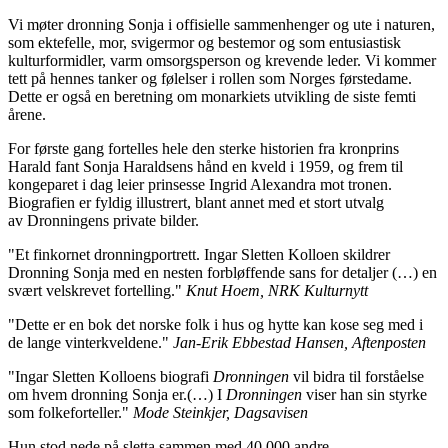
Vi møter dronning Sonja i offisielle sammenhenger og ute i naturen,
som ektefelle, mor, svigermor og bestemor og som entusiastisk
kulturformidler, varm omsorgsperson og krevende leder. Vi kommer
tett på hennes tanker og følelser i rollen som Norges førstedame.
Dette er også en beretning om monarkiets utvikling de siste femti
årene.
For første gang fortelles hele den sterke historien fra kronprins
Harald fant Sonja Haraldsens hånd en kveld i 1959, og frem til
kongeparet i dag leier prinsesse Ingrid Alexandra mot tronen.
Biografien er fyldig illustrert, blant annet med et stort utvalg
av Dronningens private bilder.
"Et finkornet dronningportrett. Ingar Sletten Kolloen skildrer
Dronning Sonja med en nesten forbløffende sans for detaljer (…) en
svært velskrevet fortelling."
Knut Hoem, NRK Kulturnytt
"Dette er en bok det norske folk i hus og hytte kan kose seg med i
de lange vinterkveldene."
Jan-Erik Ebbestad Hansen, Aftenposten
"Ingar Sletten Kolloens biografi
Dronningen
vil bidra til forståelse
om hvem dronning Sonja er.(…) I
Dronningen
viser han sin styrke
som folkeforteller."
Mode Steinkjer, Dagsavisen
Hun stod nede på sletta sammen med 40 000 andre.