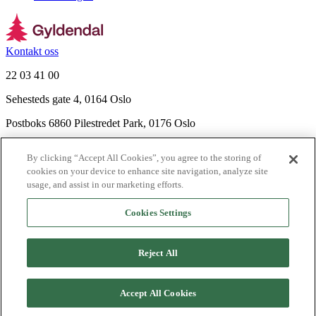
Kontakt oss
22 03 41 00
Sehesteds gate 4, 0164 Oslo
Postboks 6860 Pilestredet Park, 0176 Oslo
Finn frem
By clicking “Accept All Cookies”, you agree to the storing of
Nyhetsbrev
cookies on your device to enhance site navigation, analyze site
Ledige stillinger
usage, and assist in our marketing efforts.
Send inn manus
Cookies Settings
Om Gyldendal
Support
Reject All
Presse
Agency
©
2026
Gyldendal
Accept All Cookies
Personvernerklæringer
Informasjonskapsler