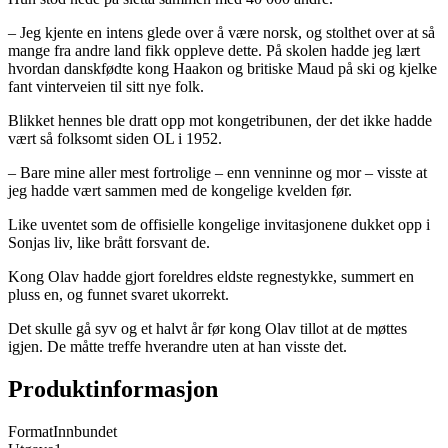
– Jeg kjente en intens glede over å være norsk, og stolthet over at så
mange fra andre land fikk oppleve dette. På skolen hadde jeg lært
hvordan danskfødte kong Haakon og britiske Maud på ski og kjelke
fant vinterveien til sitt nye folk.
Blikket hennes ble dratt opp mot kongetribunen, der det ikke hadde
vært så folksomt siden OL i 1952.
– Bare mine aller mest fortrolige – enn venninne og mor – visste at
jeg hadde vært sammen med de kongelige kvelden før.
Like uventet som de offisielle kongelige invitasjonene dukket opp i
Sonjas liv, like brått forsvant de.
Kong Olav hadde gjort foreldres eldste regnestykke, summert en
pluss en, og funnet svaret ukorrekt.
Det skulle gå syv og et halvt år før kong Olav tillot at de møttes
igjen. De måtte treffe hverandre uten at han visste det.
Produktinformasjon
Format
Innbundet