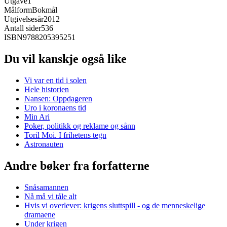
Utgave
1
Målform
Bokmål
Utgivelsesår
2012
Antall sider
536
ISBN
9788205395251
Du vil kanskje også like
Vi var en tid i solen
Hele historien
Nansen: Oppdageren
Uro i koronaens tid
Min Ari
Poker, politikk og reklame og sånn
Toril Moi. I frihetens tegn
Astronauten
Andre bøker fra forfatterne
Snåsamannen
Nå må vi tåle alt
Hvis vi overlever: krigens sluttspill - og de menneskelige
dramaene
Under krigen