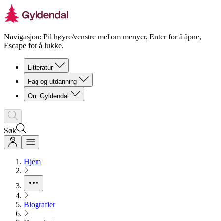
Navigasjon: Pil høyre/venstre mellom menyer, Enter for å åpne,
Escape for å lukke.
Litteratur
Fag og utdanning
Om Gyldendal
Søk
Hjem
Biografier