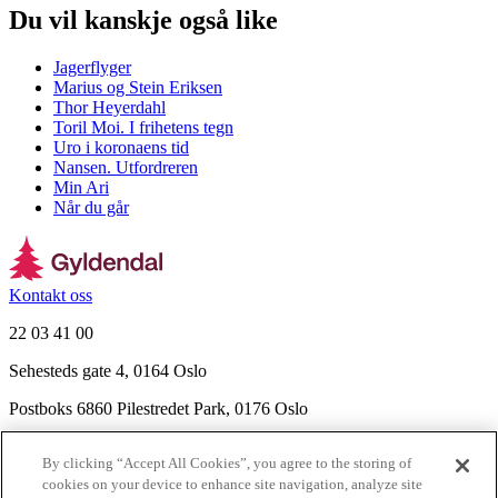
Du vil kanskje også like
Jagerflyger
Marius og Stein Eriksen
Thor Heyerdahl
Toril Moi. I frihetens tegn
Uro i koronaens tid
Nansen. Utfordreren
Min Ari
Når du går
Kontakt oss
22 03 41 00
Sehesteds gate 4, 0164 Oslo
Postboks 6860 Pilestredet Park, 0176 Oslo
Finn frem
By clicking “Accept All Cookies”, you agree to the storing of
Nyhetsbrev
cookies on your device to enhance site navigation, analyze site