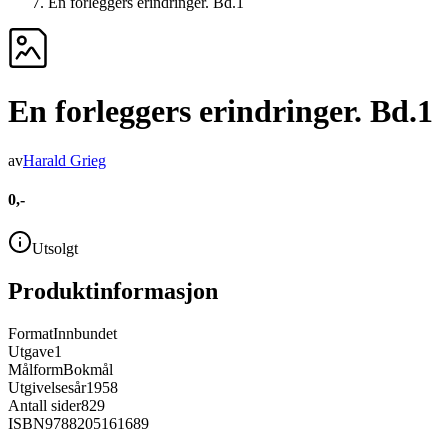
En forleggers erindringer. Bd.1
En forleggers erindringer. Bd.1
av
Harald Grieg
0,-
Utsolgt
Produktinformasjon
Format
Innbundet
Utgave
1
Målform
Bokmål
Utgivelsesår
1958
Antall sider
829
ISBN
9788205161689