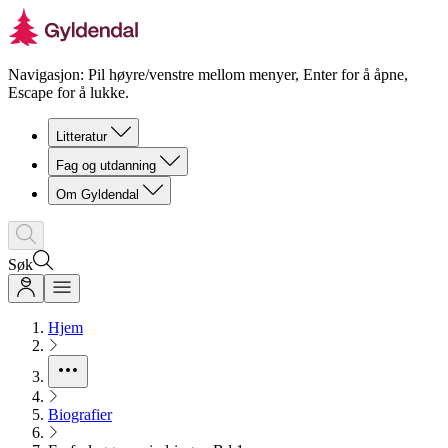
Navigasjon: Pil høyre/venstre mellom menyer, Enter for å åpne,
Escape for å lukke.
Litteratur
Fag og utdanning
Om Gyldendal
Søk
Hjem
Biografier