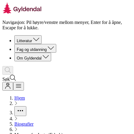
Navigasjon: Pil høyre/venstre mellom menyer, Enter for å åpne,
Escape for å lukke.
Litteratur
Fag og utdanning
Om Gyldendal
Søk
Hjem
Biografier