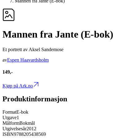
Mannen fra Jante (E-bok)
Mannen fra Jante (E-bok)
Et portrett av Aksel Sandemose
av
Espen Haavardsholm
149,-
Kjøp på Ark.no
Produktinformasjon
Format
E-bok
Utgave
1
Målform
Bokmål
Utgivelsesår
2012
ISBN
9788205438569