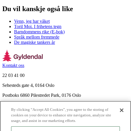
Du vil kanskje også like
Venn, jeg har våket
Toril Moi. I frihetens tegn
Barndommens rike (E-bok)
Språk mellom fremmede
De magiske tankers år
Kontakt oss
22 03 41 00
Sehesteds gate 4, 0164 Oslo
Postboks 6860 Pilestredet Park, 0176 Oslo
Finn frem
By clicking “Accept All Cookies”, you agree to the storing of
Nyhetsbrev
cookies on your device to enhance site navigation, analyze site
Ledige stillinger
usage, and assist in our marketing efforts.
Send inn manus