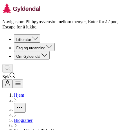
Navigasjon: Pil høyre/venstre mellom menyer, Enter for å åpne,
Escape for å lukke.
Litteratur
Fag og utdanning
Om Gyldendal
Søk
Hjem
Biografier