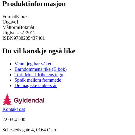
Produktinformasjon
Format
E-bok
Utgave
1
Målform
Bokmål
Utgivelsesår
2012
ISBN
9788205437401
Du vil kanskje også like
Venn, jeg har våket
Barndommens rike (E-bok)
Toril Moi. I frihetens tegn
Språk mellom fremmede
De magiske tankers år
Kontakt oss
22 03 41 00
Sehesteds gate 4, 0164 Oslo