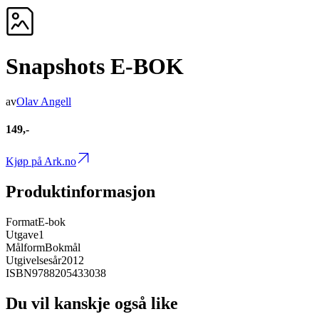
Snapshots E-BOK
av
Olav Angell
149,-
Kjøp på Ark.no
Produktinformasjon
Format
E-bok
Utgave
1
Målform
Bokmål
Utgivelsesår
2012
ISBN
9788205433038
Du vil kanskje også like