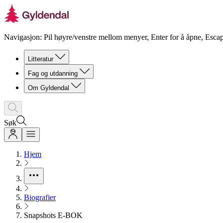
Navigasjon: Pil høyre/venstre mellom menyer, Enter for å åpne, Escap
Litteratur
Fag og utdanning
Om Gyldendal
Søk
Hjem
Biografier
Snapshots E-BOK