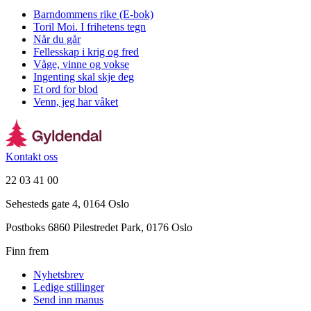
Barndommens rike (E-bok)
Toril Moi. I frihetens tegn
Når du går
Fellesskap i krig og fred
Våge, vinne og vokse
Ingenting skal skje deg
Et ord for blod
Venn, jeg har våket
Kontakt oss
22 03 41 00
Sehesteds gate 4, 0164 Oslo
Postboks 6860 Pilestredet Park, 0176 Oslo
Finn frem
Nyhetsbrev
Ledige stillinger
Send inn manus