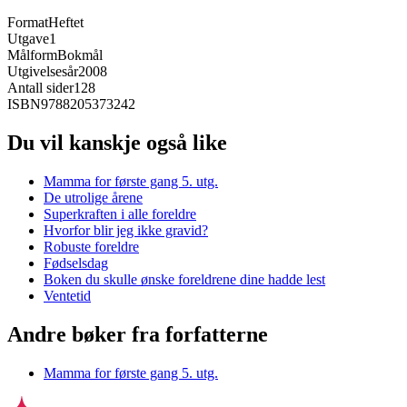
Format
Heftet
Utgave
1
Målform
Bokmål
Utgivelsesår
2008
Antall sider
128
ISBN
9788205373242
Du vil kanskje også like
Mamma for første gang 5. utg.
De utrolige årene
Superkraften i alle foreldre
Hvorfor blir jeg ikke gravid?
Robuste foreldre
Fødselsdag
Boken du skulle ønske foreldrene dine hadde lest
Ventetid
Andre bøker fra forfatterne
Mamma for første gang 5. utg.