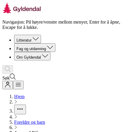
Navigasjon: Pil høyre/venstre mellom menyer, Enter for å åpne,
Escape for å lukke.
Litteratur
Fag og utdanning
Om Gyldendal
Søk
Hjem
Foreldre og barn