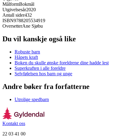
Målform
Bokmål
Utgivelsesår
2020
Antall sider
432
ISBN
9788205534919
Oversetter
Ane Sjøbu
Du vil kanskje også like
Robuste barn
Håpets kraft
Boken du skulle ønske foreldrene dine hadde lest
Superkraften i alle foreldre
Selvfølelsen hos barn og unge
Andre bøker fra forfatterne
Utrolige spedbarn
Kontakt oss
22 03 41 00