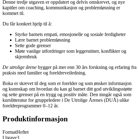
Denne tredje utgaven er oppdatert og delvis omskrevet, og nye
kapitler om coaching, kommunikasjon og problemløsning er
kommet til.
Du får konkret hjelp til å:
Styrke barnets empati, emosjonelle og sosiale ferdigheter
Lære barnet problemløsning
Sette gode grenser
Møte vanlige utfordringer som leggerutiner, konflikter og
skjermbruk
De utrolige årene
bygger på mer enn 30 års forskning og erfaring fra
praksis med familier og foreldreveiledning.
Boka er skrevet til deg som er forelder og som ønsker informasjon
og kunnskap om hvordan du kan gi barnet ditt god utviklingsstøtte
og sette grenser på en trygg og positiv måte. Den inngår også som
kurslitteratur for gruppeledere i De Utrolige Årenes (DUÅ) ulike
foreldreprogrammer 0–12 år.
Produktinformasjon
Format
Heftet
Utgave
3