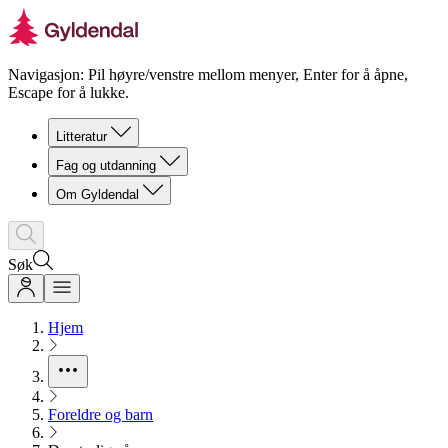
Navigasjon: Pil høyre/venstre mellom menyer, Enter for å åpne,
Escape for å lukke.
Litteratur
Fag og utdanning
Om Gyldendal
Søk
Hjem
Foreldre og barn