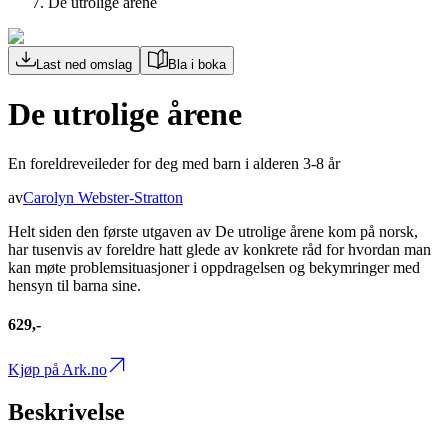
De utrolige årene
Last ned omslag
Bla i boka
De utrolige årene
En foreldreveileder for deg med barn i alderen 3-8 år
av
Carolyn Webster-Stratton
Helt siden den første utgaven av De utrolige årene kom på norsk,
har tusenvis av foreldre hatt glede av konkrete råd for hvordan man
kan møte problemsituasjoner i oppdragelsen og bekymringer med
hensyn til barna sine.
629,-
Kjøp på Ark.no
Beskrivelse