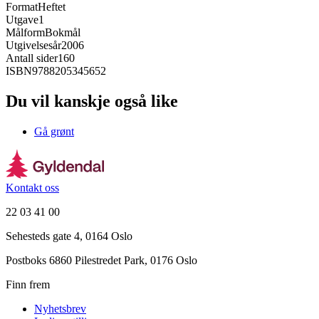
Format
Heftet
Utgave
1
Målform
Bokmål
Utgivelsesår
2006
Antall sider
160
ISBN
9788205345652
Du vil kanskje også like
Gå grønt
Kontakt oss
22 03 41 00
Sehesteds gate 4, 0164 Oslo
Postboks 6860 Pilestredet Park, 0176 Oslo
Finn frem
Nyhetsbrev