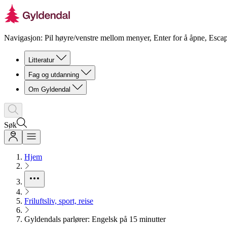
Navigasjon: Pil høyre/venstre mellom menyer, Enter for å åpne, Escap
Litteratur
Fag og utdanning
Om Gyldendal
Søk
Hjem
Friluftsliv, sport, reise
Gyldendals parlører: Engelsk på 15 minutter