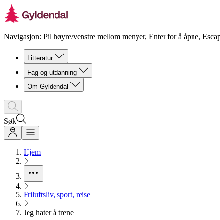
Navigasjon: Pil høyre/venstre mellom menyer, Enter for å åpne, Escap
Litteratur
Fag og utdanning
Om Gyldendal
Søk
Hjem
Friluftsliv, sport, reise
Jeg hater å trene