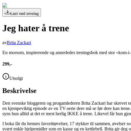
Last ned omslag
Jeg hater å trene
av
Brita Zackari
En morsom, inspirerende og annerledes treningsbok med stor «kom-i-
299,-
Utsolgt
Beskrivelse
Den svenske bloggeren og progamlederen Brita Zackari har skrevet en bo
en kjempeviktig episode av en TV-serie dere må se før dere kan trene. Br
syns hun alltid at det er mest herlig IKKE å trene. Likevel får hun gjo
I boka får du hennes favorittøvelser, 17 stykker til sammen, øvelser s
svært enkle hjelpemidler som en kasse og en kettlebell. Brita gir deg