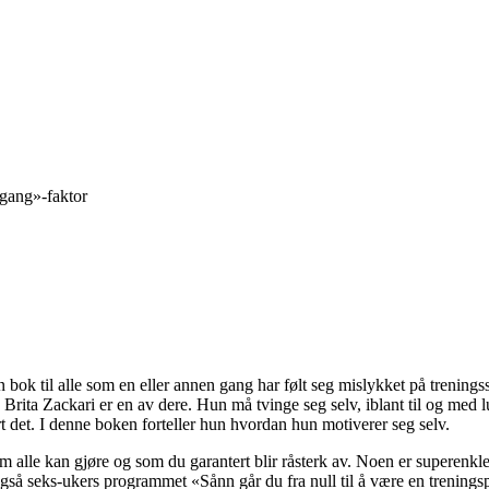
gang»-faktor
k til alle som en eller annen gang har følt seg mislykket på treningssen
ita Zackari er en av dere. Hun må tvinge seg selv, iblant til og med lure 
rt det. I denne boken forteller hun hvordan hun motiverer seg selv.
om alle kan gjøre og som du garantert blir råsterk av. Noen er superenkl
 også seks-ukers programmet «Sånn går du fra null til å være en trenings