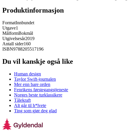
Produktinformasjon
Format
Innbundet
Utgave
1
Målform
Bokmål
Utgivelsesår
2019
Antall sider
160
ISBN
9788205517196
Du vil kanskje også like
Human design
Taylor Swift-journalen
Mer enn bare orden
Fenrikens førstegangstjeneste
Norges beste turklassikere
Tålekraft
Alt går til h*lvete
Ting som gjør deg glad