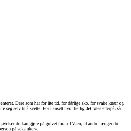
teret. Dere som har for lite tid, for dårlige sko, for svake knær og
seg selv til å svette. For uansett hvor herlig det føles etterpå, så
e øvelser du kan gjøre på gulvet foran TV-en, til andre trenger du
person på seks uker».