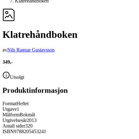
Klatrehåndboken
Klatrehåndboken
av
Nils Ragnar Gustavsson
349,-
Utsolgt
Produktinformasjon
Format
Heftet
Utgave
1
Målform
Bokmål
Utgivelsesår
2013
Antall sider
320
ISBN
9788205453241