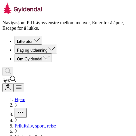
Navigasjon: Pil høyre/venstre mellom menyer, Enter for å åpne,
Escape for å lukke.
Litteratur
Fag og utdanning
Om Gyldendal
Søk
Hjem
Friluftsliv, sport, reise