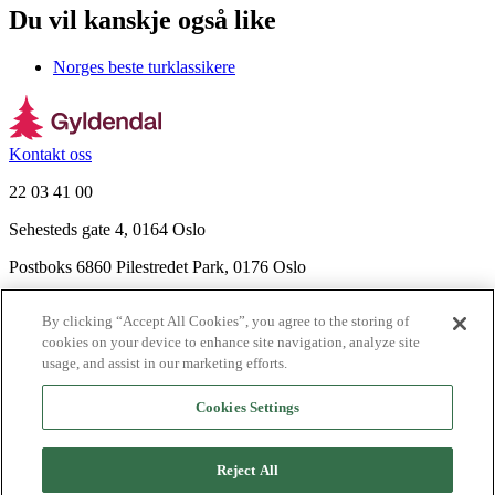
Du vil kanskje også like
Norges beste turklassikere
Kontakt oss
22 03 41 00
Sehesteds gate 4, 0164 Oslo
Postboks 6860 Pilestredet Park, 0176 Oslo
Finn frem
By clicking “Accept All Cookies”, you agree to the storing of
Nyhetsbrev
cookies on your device to enhance site navigation, analyze site
Ledige stillinger
usage, and assist in our marketing efforts.
Send inn manus
Cookies Settings
Om Gyldendal
Support
Reject All
Presse