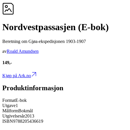
Nordvestpassasjen (E-bok)
Beretning om Gjøa-ekspedisjonen 1903-1907
av
Roald Amundsen
149,-
Kjøp på Ark.no
Produktinformasjon
Format
E-bok
Utgave
1
Målform
Bokmål
Utgivelsesår
2013
ISBN
9788205436619