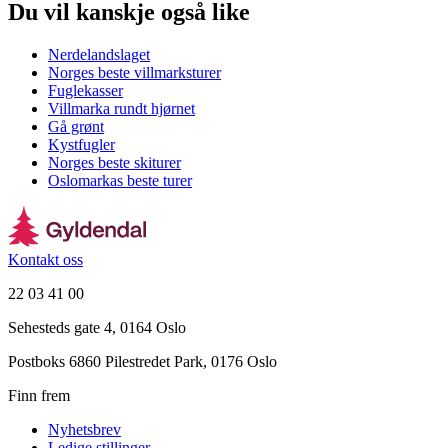
Du vil kanskje også like
Nerdelandslaget
Norges beste villmarksturer
Fuglekasser
Villmarka rundt hjørnet
Gå grønt
Kystfugler
Norges beste skiturer
Oslomarkas beste turer
Kontakt oss
22 03 41 00
Sehesteds gate 4, 0164 Oslo
Postboks 6860 Pilestredet Park, 0176 Oslo
Finn frem
Nyhetsbrev
Ledige stillinger