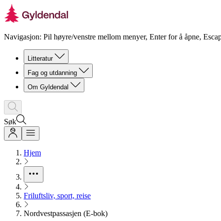
Navigasjon: Pil høyre/venstre mellom menyer, Enter for å åpne, Escap
Litteratur
Fag og utdanning
Om Gyldendal
Søk
Hjem
Friluftsliv, sport, reise
Nordvestpassasjen (E-bok)