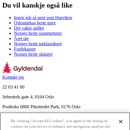
Du vil kanskje også like
Ingen går så pent som Harviken
Oslomarkas beste turer
Det vakre spillet
Norges beste sommerturer
Året ute
Norges beste turklassikere
Fuglekasser
Norges beste skiturer
Kontakt oss
22 03 41 00
Sehesteds gate 4, 0164 Oslo
Postboks 6860 Pilestredet Park, 0176 Oslo
Finn frem
By clicking “Accept All Cookies”, you agree to the storing of
Nyhetsbrev
cookies on your device to enhance site navigation, analyze site