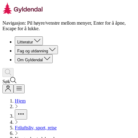
Navigasjon: Pil høyre/venstre mellom menyer, Enter for å åpne,
Escape for å lukke.
Litteratur
Fag og utdanning
Om Gyldendal
Søk
Hjem
Friluftsliv, sport, reise