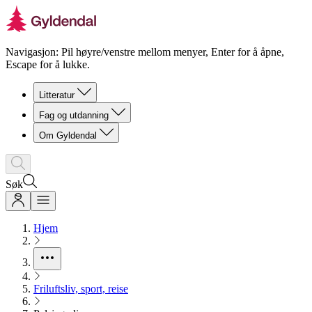
Navigasjon: Pil høyre/venstre mellom menyer, Enter for å åpne,
Escape for å lukke.
Litteratur
Fag og utdanning
Om Gyldendal
Søk
Hjem
Friluftsliv, sport, reise