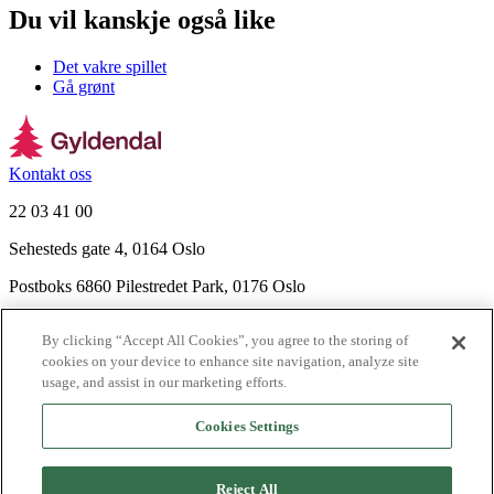
Du vil kanskje også like
Det vakre spillet
Gå grønt
Kontakt oss
22 03 41 00
Sehesteds gate 4, 0164 Oslo
Postboks 6860 Pilestredet Park, 0176 Oslo
Finn frem
By clicking “Accept All Cookies”, you agree to the storing of
Nyhetsbrev
cookies on your device to enhance site navigation, analyze site
Ledige stillinger
usage, and assist in our marketing efforts.
Send inn manus
Cookies Settings
Om Gyldendal
Support
Reject All