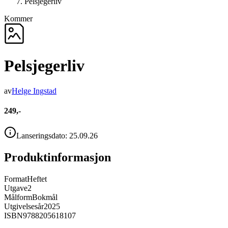
Pelsjegerliv
Kommer
Pelsjegerliv
av
Helge Ingstad
249,-
Lanseringsdato:
25.09.26
Produktinformasjon
Format
Heftet
Utgave
2
Målform
Bokmål
Utgivelsesår
2025
ISBN
9788205618107