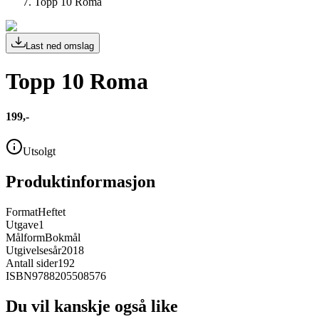
Topp 10 Roma
Last ned omslag
Topp 10 Roma
199,-
Utsolgt
Produktinformasjon
Format
Heftet
Utgave
1
Målform
Bokmål
Utgivelsesår
2018
Antall sider
192
ISBN
9788205508576
Du vil kanskje også like