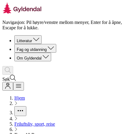
Navigasjon: Pil høyre/venstre mellom menyer, Enter for å åpne,
Escape for å lukke.
Litteratur
Fag og utdanning
Om Gyldendal
Søk
Hjem
Friluftsliv, sport, reise