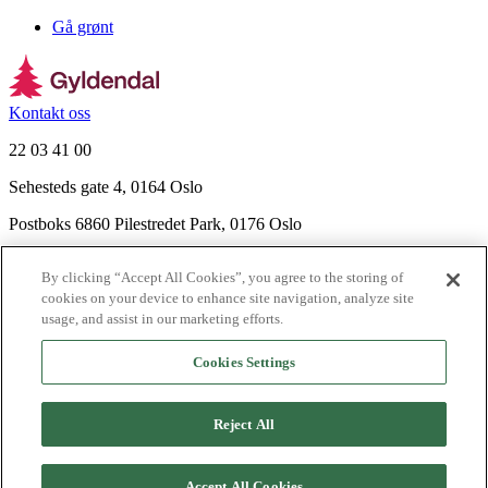
Gå grønt
Kontakt oss
22 03 41 00
Sehesteds gate 4, 0164 Oslo
Postboks 6860 Pilestredet Park, 0176 Oslo
Finn frem
By clicking “Accept All Cookies”, you agree to the storing of
Nyhetsbrev
cookies on your device to enhance site navigation, analyze site
Ledige stillinger
usage, and assist in our marketing efforts.
Send inn manus
Cookies Settings
Om Gyldendal
Support
Reject All
Presse
Agency
©
2026
Gyldendal
Accept All Cookies