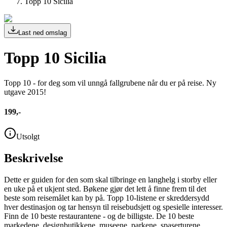
Topp 10 Sicilia
Last ned omslag
Topp 10 Sicilia
Topp 10 - for deg som vil unngå fallgrubene når du er på reise. Ny
utgave 2015!
199,-
Utsolgt
Beskrivelse
Dette er guiden for den som skal tilbringe en langhelg i storby eller
en uke på et ukjent sted. Bøkene gjør det lett å finne frem til det
beste som reisemålet kan by på. Topp 10-listene er skreddersydd
hver destinasjon og tar hensyn til reisebudsjett og spesielle interesser.
Finn de 10 beste restaurantene - og de billigste. De 10 beste
markedene, designbutikkene, museene, parkene, spaserturene,