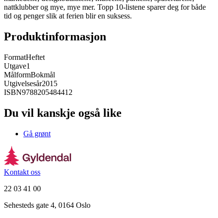
nattklubber og mye, mye mer. Topp 10-listene sparer deg for både
tid og penger slik at ferien blir en suksess.
Produktinformasjon
Format
Heftet
Utgave
1
Målform
Bokmål
Utgivelsesår
2015
ISBN
9788205484412
Du vil kanskje også like
Gå grønt
Kontakt oss
22 03 41 00
Sehesteds gate 4, 0164 Oslo