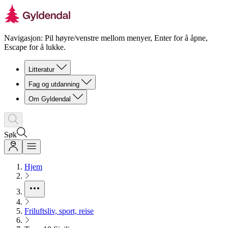
Navigasjon: Pil høyre/venstre mellom menyer, Enter for å åpne,
Escape for å lukke.
Litteratur
Fag og utdanning
Om Gyldendal
Søk
Hjem
Friluftsliv, sport, reise