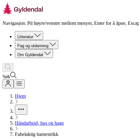
Navigasjon: Pil høyre/venstre mellom menyer, Enter for å åpne, Escap
Litteratur
Fag og utdanning
Om Gyldendal
Søk
Hjem
Håndarbeid, hus og hage
Fabelaktig barnestrikk