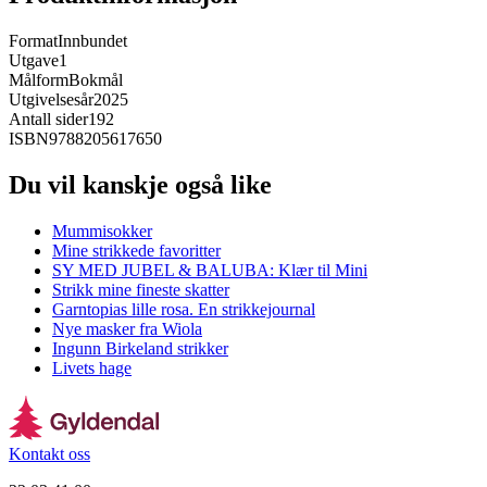
Format
Innbundet
Utgave
1
Målform
Bokmål
Utgivelsesår
2025
Antall sider
192
ISBN
9788205617650
Du vil kanskje også like
Mummisokker
Mine strikkede favoritter
SY MED JUBEL & BALUBA: Klær til Mini
Strikk mine fineste skatter
Garntopias lille rosa. En strikkejournal
Nye masker fra Wiola
Ingunn Birkeland strikker
Livets hage
Kontakt oss