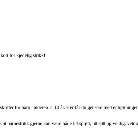
ort for kjedelig strikk!
rifter for barn i alderen 2–10 år. Her får du gensere med enhjørninger o
at barnestrikk gjerne kan være både litt sprøtt, litt søtt og veldig, veld