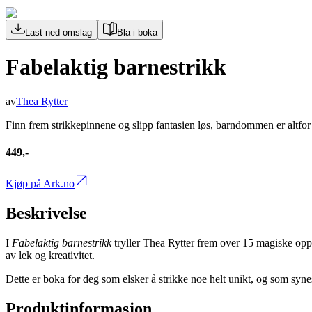
Last ned omslag
Bla i boka
Fabelaktig barnestrikk
av
Thea Rytter
Finn frem strikkepinnene og slipp fantasien løs, barndommen er altfor k
449,-
Kjøp på Ark.no
Beskrivelse
I
Fabelaktig barnestrikk
tryller Thea Rytter frem over 15 magiske oppsk
av lek og kreativitet.
Dette er boka for deg som elsker å strikke noe helt unikt, og som synes 
Produktinformasjon