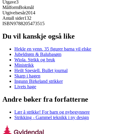
Utgave
3
Målform
Bokmål
Utgivelsesår
2014
Antall sider
132
ISBN
9788205473515
Du vil kanskje også like
Hekle en venn. 35 figurer barna vil elske
Jubeldrøm & Balubasøm
Wiola. Strikk og bruk
Ministrikk
Heilt Spesiell. Bullet journal
Skarp i hagen
Ingunn Birkeland strikker
Livets hage
Andre bøker fra forfatterne
Lær å strikke! For barn og nybegynnere
Strikking - Gammel teknikk i ny design