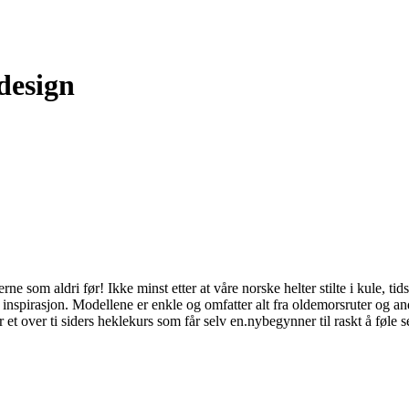
design
 som aldri før! Ikke minst etter at våre norske helter stilte i kule, tid
spirasjon. Modellene er enkle og omfatter alt fra oldemorsruter og andre
 over ti siders heklekurs som får selv en.nybegynner til raskt å føle se