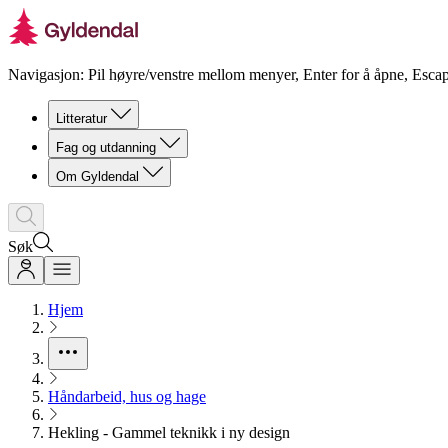
Navigasjon: Pil høyre/venstre mellom menyer, Enter for å åpne, Escap
Litteratur
Fag og utdanning
Om Gyldendal
Søk
Hjem
Håndarbeid, hus og hage
Hekling - Gammel teknikk i ny design