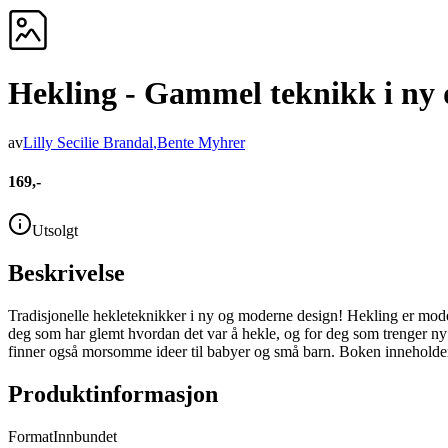
Hekling - Gammel teknikk i ny 
av
Lilly Secilie Brandal
,
Bente Myhrer
169,-
Utsolgt
Beskrivelse
Tradisjonelle hekleteknikker i ny og moderne design! Hekling er moderne
deg som har glemt hvordan det var å hekle, og for deg som trenger ny in
finner også morsomme ideer til babyer og små barn. Boken inneholder et
Produktinformasjon
Format
Innbundet