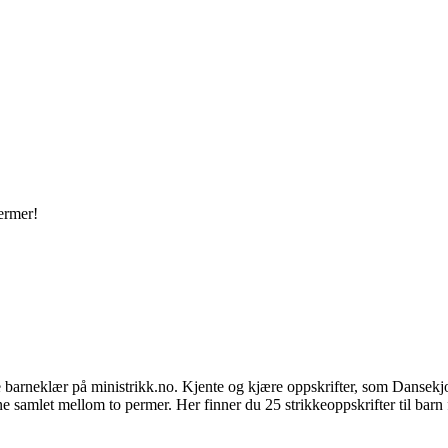
ermer!
e barneklær på ministrikk.no. Kjente og kjære oppskrifter, som Dansekjo
ne samlet mellom to permer. Her finner du 25 strikkeoppskrifter til bar