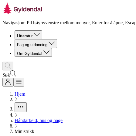
Navigasjon: Pil høyre/venstre mellom menyer, Enter for å åpne, Escap
Litteratur
Fag og utdanning
Om Gyldendal
Søk
Hjem
Håndarbeid, hus og hage
Ministrikk