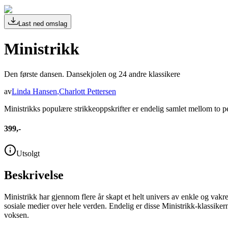
Last ned omslag
Ministrikk
Den første dansen. Dansekjolen og 24 andre klassikere
av
Linda Hansen
,
Charlott Pettersen
Ministrikks populære strikkeoppskrifter er endelig samlet mellom to p
399,-
Utsolgt
Beskrivelse
Ministrikk har gjennom flere år skapt et helt univers av enkle og vakr
sosiale medier over hele verden. Endelig er disse Ministrikk-klassiker
voksen.