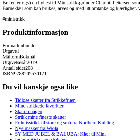
Boken er også en hyllest til Ministrikk-gründer Charlott Pettersen som
Barneklær som kan brukes, arves og med litt omtanke og kjærlighet, v
#ministrikk
Produktinformasjon
Format
Innbundet
Utgave
1
Målform
Bokmål
Utgivelsesår
2019
Antall sider
208
ISBN
9788205530171
Du vil kanskje også like
Tidløse skatter fra Strikkefruen
Mine strikkede favoritter
Skarp i hagen
Strikk mine fineste skatter
Friluftsstrikk til store og små fra Northern Knitting
Nye masker fra Wiola
SY MED JUBEL & BALUBA: Klær til Mini
Ingunn Birkeland strikker